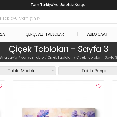
Tüm Türkiye'ye Ücretsiz Ka
|
RLA
ÇERÇEVELI TABLOLAR
TABLO SAAT
Çiçek Tabloları - Sayfa 3
Ana Sayfa
Kanvas Tablo
Çiçek Tabloları
Çiçek Tabloları - Sayfa 
Tablo Modeli
Tablo Rengi