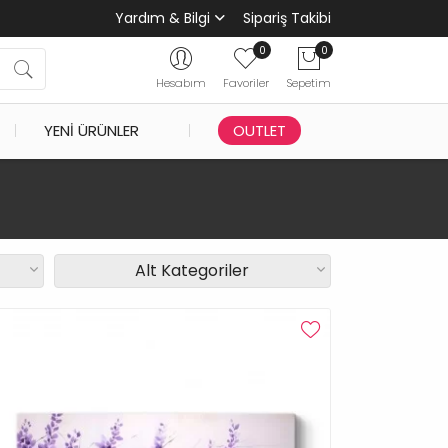
Yardım & Bilgi
Sipariş Takibi
0
0
Hesabım
Favoriler
Sepetim
YENI ÜRÜNLER
OUTLET
3
Alt Kategoriler