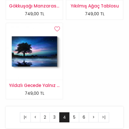
Gökkuşağı Manzarası Tablosu
Yıkılmış Ağaç Tablosu
749,00 TL
749,00 TL
Yıldızlı Gecede Yalnız Ağaç Tablosu
749,00 TL
|<
<
2
3
4
5
6
>
>|