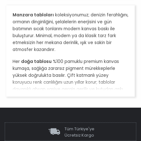
Manzara tabloları
koleksiyonumuz; denizin ferahlığını,
ormanın dinginliğini, şelalelerin enerjisini ve gün
batımının sıcak tonlarını modern kanvas baskı ile
buluşturur. Minimal, modern ya da klasik tarz fark
etmeksizin her mekana derinlik, ışık ve sakin bir
atmosfer kazandırır.
Her
doğa tablosu
%100 pamuklu premium kanvas
kumaşa, sağlığa zararsız pigment mürekkeplerle
yüksek doğrulukta basılır. Çift katmanlı yüzey
koruyucu renk canlılığını uzun yıllar korur; tablolar
dayanıklı ahşap şasiye gergin gerilir ve kutudan
askı
aparatı, beton çivisi ve hizalama şablonu
ile
duvara
asmaya hazır
çıkar. Görünümü metnin akışı içinde
doğal şekilde vurguladığımız
siyah
,
beyaz
,
antik altın
ve
antik gümüş
çerçeve seçenekleriyle
tamamlayabilirsiniz.
Tüm Türkiye'ye
Öne çıkan sahneler
Ücretsiz Kargo