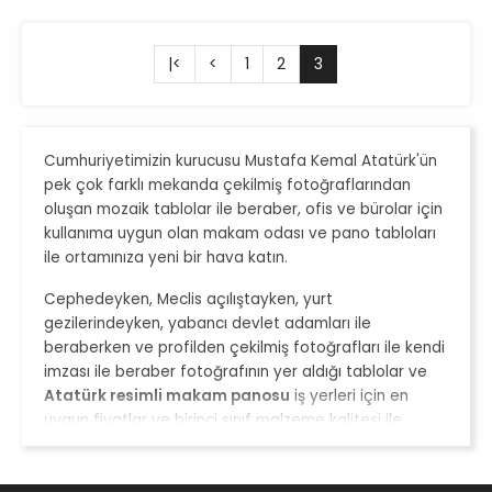
|<
<
1
2
3
Cumhuriyetimizin kurucusu Mustafa Kemal Atatürk'ün
pek çok farklı mekanda çekilmiş fotoğraflarından
oluşan mozaik tablolar ile beraber, ofis ve bürolar için
kullanıma uygun olan makam odası ve pano tabloları
ile ortamınıza yeni bir hava katın.
Cephedeyken, Meclis açılıştayken, yurt
gezilerindeyken, yabancı devlet adamları ile
beraberken ve profilden çekilmiş fotoğrafları ile kendi
imzası ile beraber fotoğrafının yer aldığı tablolar ve
Atatürk resimli makam panosu
iş yerleri için en
uygun fiyatlar ve birinci sınıf malzeme kalitesi ile
müşterilere sunulmaktadır. 1881 yılında Selanik'te
doğan Atatürk, 1938'de vefat etmiştir. Bu süre